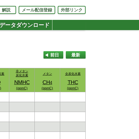
解説
メール配信登録
外部リンク
データダウンロード
前日
最新
非メタン
非メタン
炭素
炭素
メタン
メタン
全炭化水素
全炭化水素
炭化水素
炭化水素
O
O
NMHC
NMHC
CH
CH
THC
THC
4
4
)
)
(ppmC)
(ppmC)
(ppmC)
(ppmC)
(ppmC)
(ppmC)