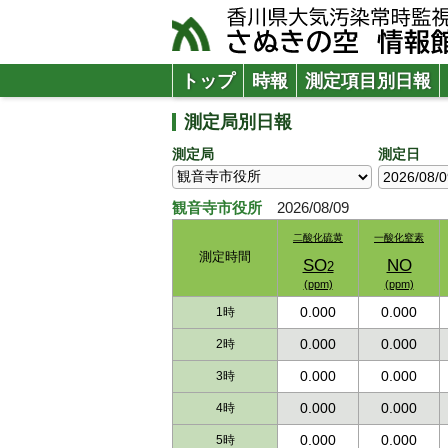
トップ
時報
測定項目別日報
測定局別日報
測定局
測定日
観音寺市役所
2026/08/09
二酸化硫黄
二酸化硫黄
一酸化窒素
一酸化窒素
測定時間
測定時間
測定時間
測定時間
SO
SO
NO
NO
2
2
(ppm)
(ppm)
(ppm)
(ppm)
0.000
0.000
1時
1時
0.000
0.000
2時
2時
0.000
0.000
3時
3時
0.000
0.000
4時
4時
0.000
0.000
5時
5時