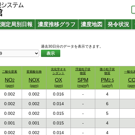
測定局別日報
濃度推移グラフ
濃度地図
発令状況
過去30日分のデータを表示できます。
表示
光化学オキ
光化学オキ
浮遊粒子状
浮遊粒子状
微小粒子状
微小粒子状
二酸化窒素
二酸化窒素
窒素酸化物
窒素酸化物
一酸化
一酸化
シダント
シダント
物質
物質
物質
物質
NO
NO
NOX
NOX
OX
OX
SPM
SPM
PM
PM
C
C
2
2
2.5
2.5
3
3
3
3
(ppm)
(ppm)
(ppm)
(ppm)
(ppm)
(ppm)
(mg/m
(mg/m
)
)
(μg/m
(μg/m
)
)
(ppm
(ppm
0.002
0.002
0.016
-
4
0.002
0.002
0.014
-
6
0.002
0.002
0.015
-
5
0.001
0.001
0.015
-
4
0.002
0.002
0.014
-
4