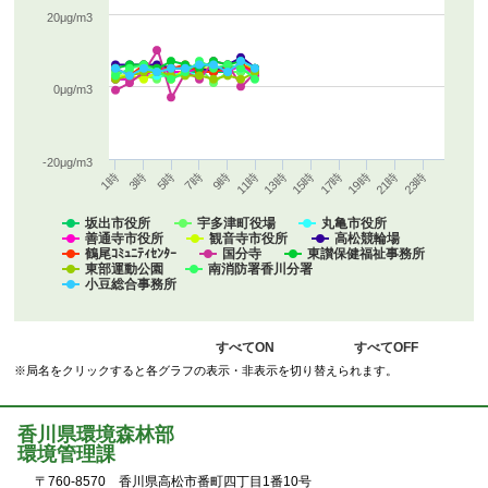
20μg/m3
0μg/m3
-20μg/m3
5時
11時
17時
23時
3時
9時
15時
21時
1時
7時
13時
19時
坂出市役所
宇多津町役場
丸亀市役所
善通寺市役所
観音寺市役所
高松競輪場
鶴尾ｺﾐｭﾆﾃｨｾﾝﾀｰ
国分寺
東讃保健福祉事務所
東部運動公園
南消防署香川分署
小豆総合事務所
すべてON
すべてOFF
※局名をクリックすると各グラフの表示・非表示を切り替えられます。
香川県環境森林部
環境管理課
〒760-8570 香川県高松市番町四丁目1番10号