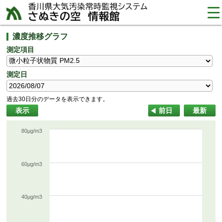
tog
nav
濃度推移グラフ
測定項目
測定日
過去30日分のデータを表示できます。
表示
前日
最新
80μg/m3
60μg/m3
40μg/m3