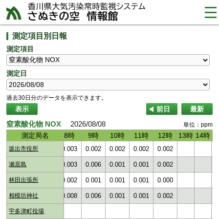
tog
nav
測定項目別日報
測定項目
測定日
過去30日分のデータを表示できます。
表示
前日
最新
窒素酸化物 NOX
2026/08/08
単位：ppm
時
時
6時
6時
測定局名
測定局名
7時
7時
8時
8時
9時
9時
10時
10時
11時
11時
12時
12時
13時
13時
14時
14時
1
1
01
坂出市役所
0.003
0.003
0.003
0.002
0.002
0.002
0.002
03
瀬居島
0.003
0.004
0.003
0.006
0.001
0.001
0.002
01
林田出張所
0.001
0.002
0.002
0.001
0.001
0.001
0.000
01
相模坊神社
0.002
0.006
0.008
0.006
0.001
0.001
0.002
宇多津町役場