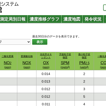
測定局別日報
濃度推移グラフ
濃度地図
発令状況
過去30日分のデータを表示できます。
表示
光化学オキ
光化学オキ
浮遊粒子状
浮遊粒子状
微小粒子状
微小粒子状
二酸化窒素
二酸化窒素
窒素酸化物
窒素酸化物
一酸化
一酸化
シダント
シダント
物質
物質
物質
物質
NO
NO
NOX
NOX
OX
OX
SPM
SPM
PM
PM
C
C
2
2
2.5
2.5
3
3
3
3
(ppm)
(ppm)
(ppm)
(ppm)
(ppm)
(ppm)
(mg/m
(mg/m
)
)
(μg/m
(μg/m
)
)
(ppm
(ppm
0.014
2
0.013
2
0.012
3
0.012
5
0.011
4